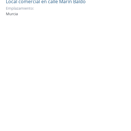
Local comercial en calle Marín Baldo
Emplazamiento:
Murcia
Arquitectos:
Luís Clavel Sainz y Manuel Clavel Rojo
Año:
2007
EDIFICACIÓN COLECTIVA
EDIFICACIÓN UNIFAMILIAR
LOCALES COMERCIALES
REHABILITACIÓN
REFORMAS
OFICINAS